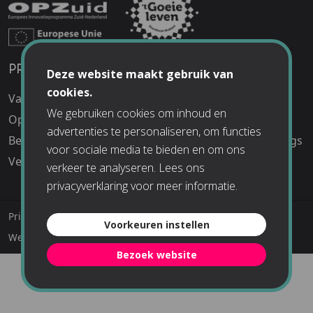
PRAKTISCHE INFO
UITJES
Deze website maakt gebruik van
cookies.
Vacatures
Schoolreisjes
We gebruiken cookies om inhoud en
Openingstijden
Kinderfeestjes
advertenties te personaliseren, om functies
Bereikbaarheid
Bedrijfsuitjes en Meetings
voor sociale media te bieden en om ons
Veelgestelde vragen
verkeer te analyseren. Lees ons
privacyverklaring
voor meer informatie.
Privacyverklaring
Algemene voorwaarden
Voorkeuren instellen
Webshop voorwaarden
© The Chocolate Factory 2026
Bezoek website