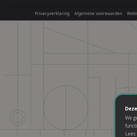
Privacyverklaring
Algemene voorwaarden
Webs
Deze
We ge
funct
Lees