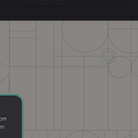
 om
en.