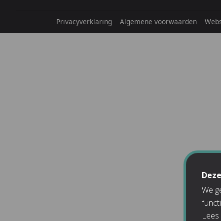
Privacyverklaring
Algemene voorwaarden
Webs
Deze
We ge
funct
Lees