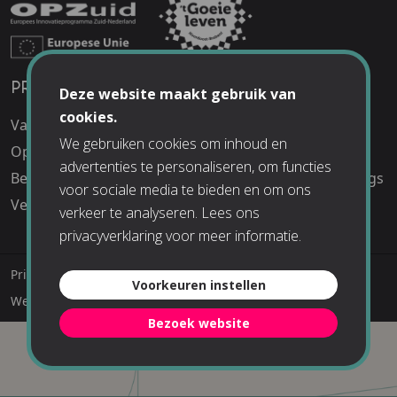
PRAKTISCHE INFO
UITJES
Deze website maakt gebruik van
cookies.
Vacatures
Schoolreisjes
We gebruiken cookies om inhoud en
Openingstijden
Kinderfeestjes
advertenties te personaliseren, om functies
Bereikbaarheid
Bedrijfsuitjes en Meetings
voor sociale media te bieden en om ons
Veelgestelde vragen
verkeer te analyseren. Lees ons
privacyverklaring
voor meer informatie.
Privacyverklaring
Algemene voorwaarden
Voorkeuren instellen
Webshop voorwaarden
© The Chocolate Factory 2026
Bezoek website